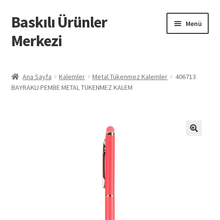
Baskılı Ürünler
Dolaşıma
İçeriğe
Menü
geç
geç
Merkezi
Giriş
Ana Sayfa
Kalemler
Metal Tükenmez Kalemler
406713
BAYRAKLI PEMBE METAL TÜKENMEZ KALEM
Baskılı Ürünler
Hesabım
İletişim
İPTAL VE İADE KOŞULLARI
İptal ve İade Politikası
Mesafeli Satış Sözleşmesi