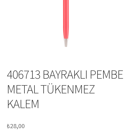
Mesafeli Satış Sözleşmesi
Ödeme
Örnek sayfa
Sepet
406713 BAYRAKLI PEMBE
METAL TÜKENMEZ
KALEM
₺
28,00