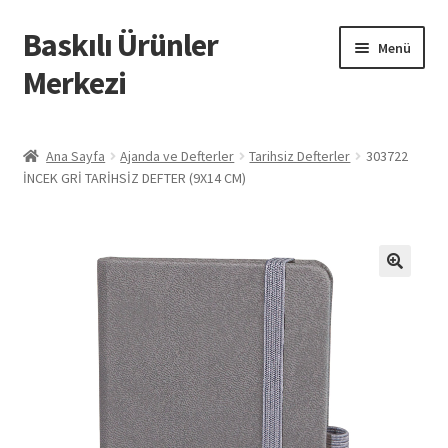
Baskılı Ürünler
Dolaşıma
İçeriğe
Menü
geç
geç
Merkezi
Giriş
Ana Sayfa
Ajanda ve Defterler
Tarihsiz Defterler
303722
İNCEK GRİ TARİHSİZ DEFTER (9X14 CM)
Baskılı Ürünler
Hesabım
İletişim
İPTAL VE İADE KOŞULLARI
İptal ve İade Politikası
Mesafeli Satış Sözleşmesi