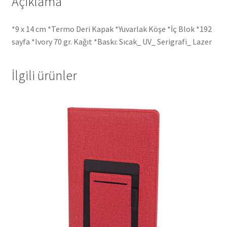
Açıklama
*9 x 14 cm *Termo Deri Kapak *Yuvarlak Köşe *İç Blok *192
sayfa *Ivory 70 gr. Kağıt *Baskı: Sıcak_ UV_ Serigrafi_ Lazer
İlgili ürünler