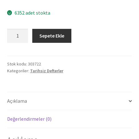
6352 adet stokta
303722
Sepete Ekle
İNCEK
GRİ
TARİHSİZ
DEFTER
Stok kodu:
303722
Kategoriler:
Tarihsiz Defterler
(9X14
CM)
adet
Açıklama
Değerlendirmeler (0)