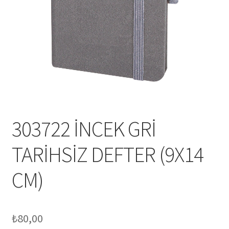
Mesafeli Satış Sözleşmesi
Ödeme
Örnek sayfa
Sepet
303722 İNCEK GRİ
TARİHSİZ DEFTER (9X14
CM)
₺
80,00