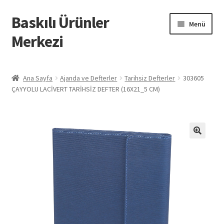
Baskılı Ürünler
Dolaşıma
İçeriğe
Menü
geç
geç
Merkezi
Giriş
Ana Sayfa
Ajanda ve Defterler
Tarihsiz Defterler
303605
ÇAYYOLU LACİVERT TARİHSİZ DEFTER (16X21_5 CM)
Baskılı Ürünler
Hesabım
İletişim
İPTAL VE İADE KOŞULLARI
İptal ve İade Politikası
Mesafeli Satış Sözleşmesi