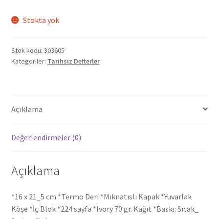
Stokta yok
Stok kodu:
303605
Kategoriler:
Tarihsiz Defterler
Açıklama
Değerlendirmeler (0)
Açıklama
*16 x 21_5 cm *Termo Deri *Mıknatıslı Kapak *Yuvarlak
Köşe *İç Blok *224 sayfa *Ivory 70 gr. Kağıt *Baskı: Sıcak_