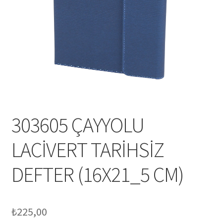
Mesafeli Satış Sözleşmesi
Ödeme
Örnek sayfa
Sepet
303605 ÇAYYOLU
LACİVERT TARİHSİZ
DEFTER (16X21_5 CM)
₺
225,00