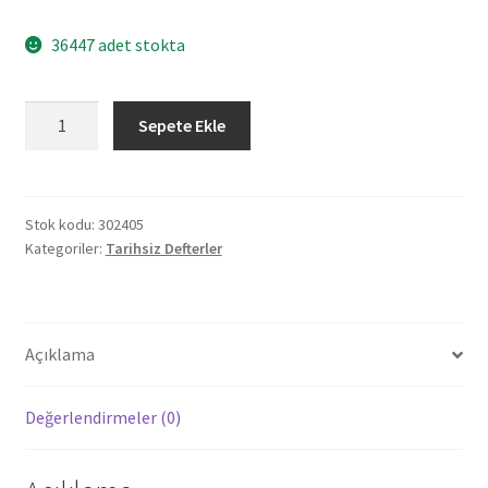
36447 adet stokta
302405
Sepete Ekle
DIŞKAPI
LACİVERT
TARİHSİZ
DEFTER
Stok kodu:
302405
Kategoriler:
Tarihsiz Defterler
(13X21
CM)
adet
Açıklama
Değerlendirmeler (0)