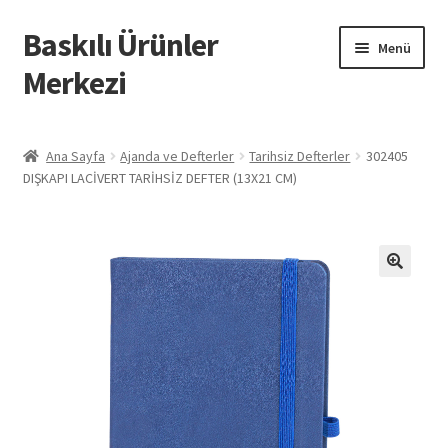
Baskılı Ürünler
Dolaşıma
İçeriğe
Menü
geç
geç
Merkezi
Giriş
Ana Sayfa
Ajanda ve Defterler
Tarihsiz Defterler
302405
DIŞKAPI LACİVERT TARİHSİZ DEFTER (13X21 CM)
Baskılı Ürünler
Hesabım
İletişim
İPTAL VE İADE KOŞULLARI
İptal ve İade Politikası
Mesafeli Satış Sözleşmesi