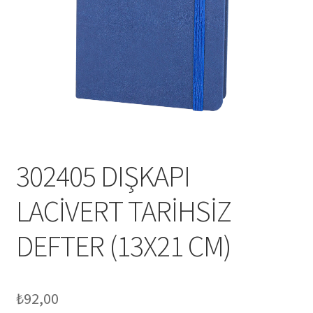
Mesafeli Satış Sözleşmesi
Ödeme
Örnek sayfa
Sepet
302405 DIŞKAPI
LACİVERT TARİHSİZ
DEFTER (13X21 CM)
₺
92,00