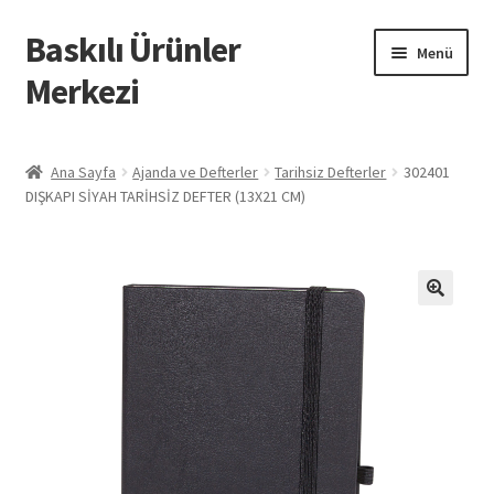
Baskılı Ürünler
Dolaşıma
İçeriğe
Menü
geç
geç
Merkezi
Giriş
Ana Sayfa
Ajanda ve Defterler
Tarihsiz Defterler
302401
DIŞKAPI SİYAH TARİHSİZ DEFTER (13X21 CM)
Baskılı Ürünler
Hesabım
İletişim
İPTAL VE İADE KOŞULLARI
İptal ve İade Politikası
Mesafeli Satış Sözleşmesi