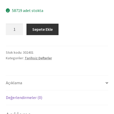
58719 adet stokta
302401
Sepete Ekle
DIŞKAPI
SİYAH
TARİHSİZ
DEFTER
Stok kodu:
302401
Kategoriler:
Tarihsiz Defterler
(13X21
CM)
adet
Açıklama
Değerlendirmeler (0)