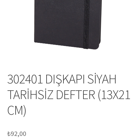
Mesafeli Satış Sözleşmesi
Ödeme
Örnek sayfa
Sepet
302401 DIŞKAPI SİYAH
TARİHSİZ DEFTER (13X21
CM)
₺
92,00