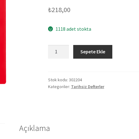
₺
218,00
1118 adet stokta
302204
Sepete Ekle
KEÇİÖREN
KIRMIZI
TARİHSİZ
DEFTER
Stok kodu:
302204
Kategoriler:
Tarihsiz Defterler
(15X21
CM)
adet
Açıklama