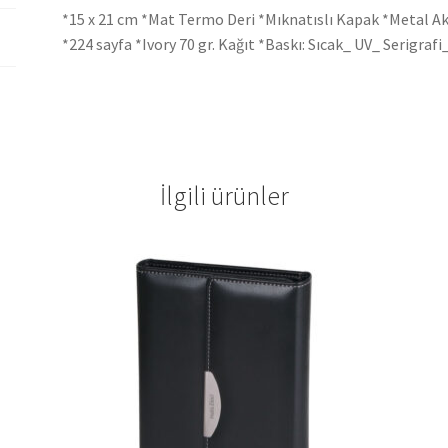
*15 x 21 cm *Mat Termo Deri *Mıknatıslı Kapak *Metal Ak
*224 sayfa *Ivory 70 gr. Kağıt *Baskı: Sıcak_ UV_ Serigrafi
İlgili ürünler