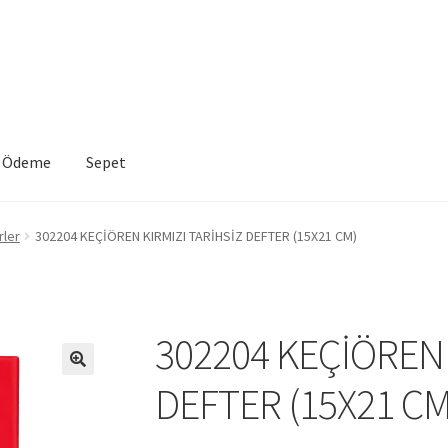
Ödeme
Sepet
VE İADE KOŞULLARI
İptal ve İade Politikası
Mesafeli Satış Sözleşme
rler
302204 KEÇİÖREN KIRMIZI TARİHSİZ DEFTER (15X21 CM)
a
Sepet
302204 KEÇİÖREN 
DEFTER (15X21 CM