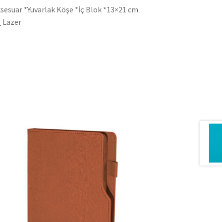
sesuar *Yuvarlak Köşe *İç Blok *13×21 cm
_ Lazer