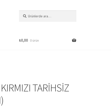
Ara:
Ara
₺
0,00
0 ürün
si
KIRMIZI TARİHSİZ
)