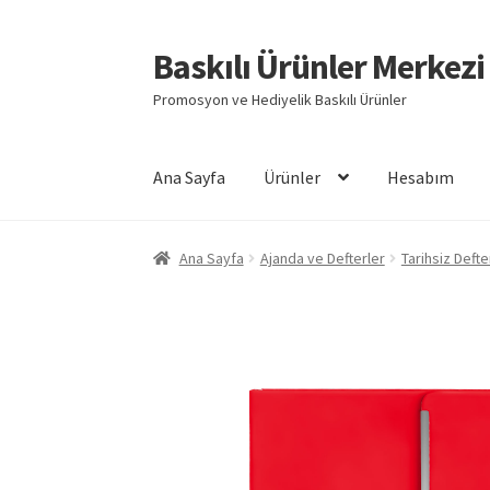
Baskılı Ürünler Merkezi
Dolaşıma
İçeriğe
geç
geç
Promosyon ve Hediyelik Baskılı Ürünler
Ana Sayfa
Ürünler
Hesabım
Giriş
Baskılı Ürünler
Hesabım
İletişim
İPTAL 
Ana Sayfa
Ajanda ve Defterler
Tarihsiz Defte
Mesafeli Satış Sözleşmesi
Ödeme
Örnek sayf