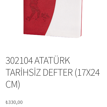
Mesafeli Satış Sözleşmesi
Ödeme
Örnek sayfa
Sepet
302104 ATATÜRK
TARİHSİZ DEFTER (17X24
CM)
₺
330,00