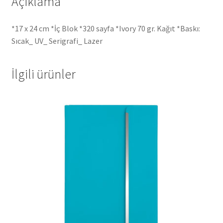
Açıklama
*17 x 24 cm *İç Blok *320 sayfa *Ivory 70 gr. Kağıt *Baskı:
Sıcak_ UV_ Serigrafi_ Lazer
İlgili ürünler