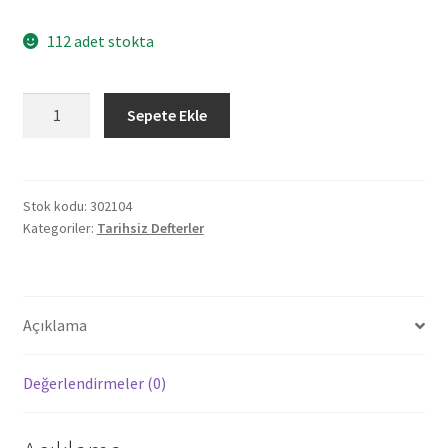
112 adet stokta
302104
Sepete Ekle
ATATÜRK
TARİHSİZ
DEFTER
(17X24
Stok kodu:
302104
Kategoriler:
Tarihsiz Defterler
CM)
adet
Açıklama
Değerlendirmeler (0)