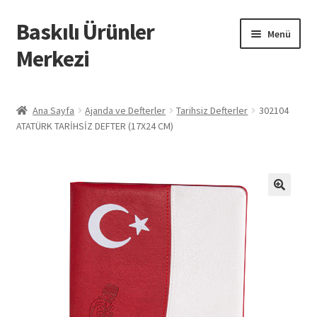
Baskılı Ürünler
Dolaşıma
İçeriğe
Menü
geç
geç
Merkezi
Giriş
Ana Sayfa
Ajanda ve Defterler
Tarihsiz Defterler
302104
ATATÜRK TARİHSİZ DEFTER (17X24 CM)
Baskılı Ürünler
Hesabım
İletişim
İPTAL VE İADE KOŞULLARI
İptal ve İade Politikası
Mesafeli Satış Sözleşmesi