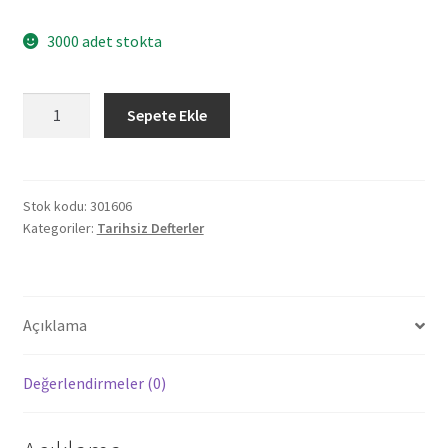
3000 adet stokta
301606
Sepete Ekle
TUNALI
SARI
TARİHSİZ
DEFTER
Stok kodu:
301606
Kategoriler:
Tarihsiz Defterler
(13X21
CM)
adet
Açıklama
Değerlendirmeler (0)