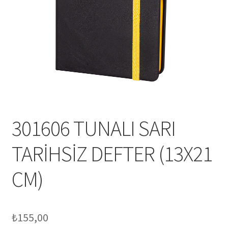
Mesafeli Satış Sözleşmesi
Ödeme
Örnek sayfa
Sepet
301606 TUNALI SARI
TARİHSİZ DEFTER (13X21
CM)
₺
155,00