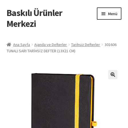
Baskılı Ürünler
Dolaşıma
İçeriğe
Menü
geç
geç
Merkezi
Giriş
Ana Sayfa
Ajanda ve Defterler
Tarihsiz Defterler
301606
TUNALI SARI TARİHSİZ DEFTER (13X21 CM)
Baskılı Ürünler
Hesabım
İletişim
İPTAL VE İADE KOŞULLARI
İptal ve İade Politikası
Mesafeli Satış Sözleşmesi