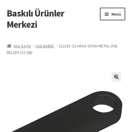
Baskılı Ürünler
Dolaşıma
İçeriğe
Menü
geç
geç
Merkezi
Giriş
Ana Sayfa
Usb Bellek
222101-32 ARAS SİYAH METAL USB
BELLEK (32 GB)
Baskılı Ürünler
Hesabım
İletişim
İPTAL VE İADE KOŞULLARI
İptal ve İade Politikası
Mesafeli Satış Sözleşmesi