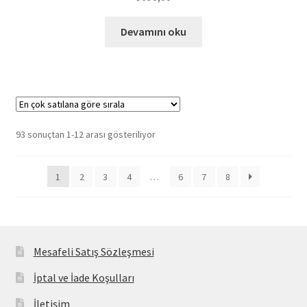
Devamını oku
Popülerliğe
93 sonuçtan 1-12 arası gösteriliyor
göre
sıralandı
1
2
3
4
…
6
7
8
Mesafeli Satış Sözleşmesi
İptal ve İade Koşulları
İletişim