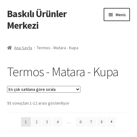
Baskılı Ürünler
Dolaşıma
İçeriğe
Menü
geç
geç
Merkezi
Giriş
Ana Sayfa
Termos - Matara - Kupa
Baskılı Ürünler
Termos - Matara - Kupa
Hesabım
İletişim
Popülerliğe
93 sonuçtan 1-12 arası gösteriliyor
İPTAL VE İADE KOŞULLARI
göre
sıralandı
İptal ve İade Politikası
1
2
3
4
…
6
7
8
Mesafeli Satış Sözleşmesi